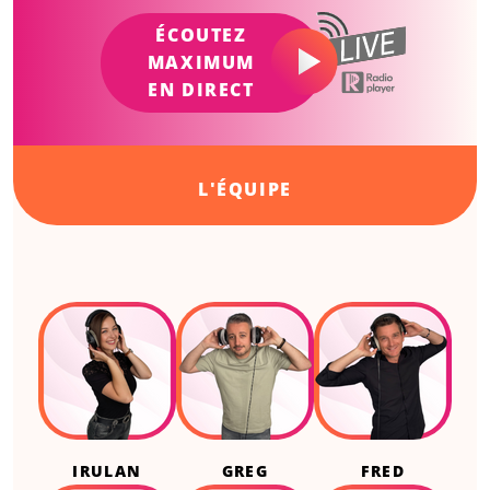
ÉCOUTEZ
MAXIMUM
EN DIRECT
L'ÉQUIPE
IRULAN
GREG
FRED