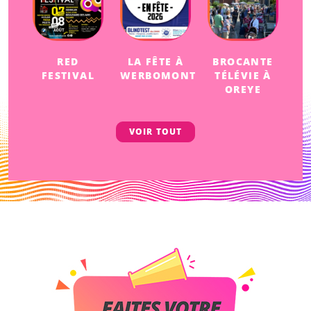
RED
LA FÊTE À
BROCANTE
FESTIVAL
WERBOMONT
TÉLÉVIE À
OREYE
VOIR TOUT